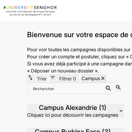
Bienvenue sur votre espace de 
Pour voir toutes les campagnes disponibles sur
Pour créer un compte et postuler, cliquez sur « 
Si vous avez déjà participé à une campagne dans
« Déposer un nouveau dossier ».
swap_vert
filter_list
close
Campus
Trier
Filtrer
0
search
Recher
Rechercher
Campus Alexandrie (1)
expand_more
Cliquez ici pour découvrir les campagnes
Campus Burkina Faso (3)