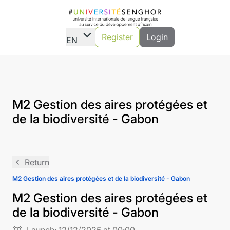
expand_more
Register
Login
EN
M2 Gestion des aires protégées et
de la biodiversité - Gabon
navigate_before
Return
M2 Gestion des aires protégées et de la biodiversité - Gabon
M2 Gestion des aires protégées et
de la biodiversité - Gabon
alarm
Launch:
12/12/2025 at 00:00