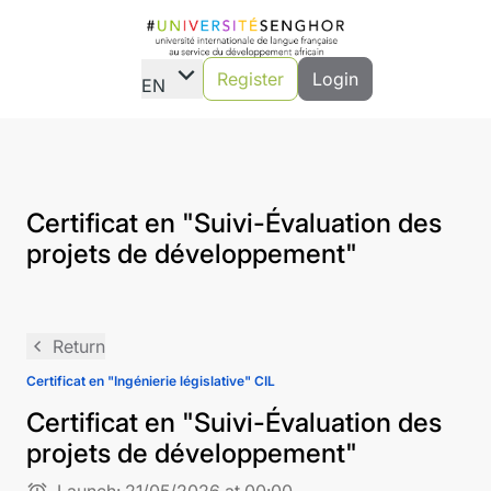
expand_more
Register
Login
EN
Certificat en "Suivi-Évaluation des
projets de développement"
navigate_before
Return
Certificat en "Ingénierie législative" CIL
Certificat en "Suivi-Évaluation des
projets de développement"
alarm
Launch:
21/05/2026 at 00:00