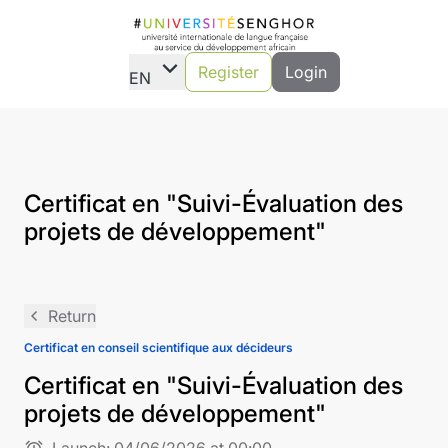
expand_more
Register
Login
EN
Certificat en "Suivi-Évaluation des
projets de développement"
navigate_before
Return
Certificat en conseil scientifique aux décideurs
Certificat en "Suivi-Évaluation des
projets de développement"
alarm
Launch:
04/06/2026 at 00:00