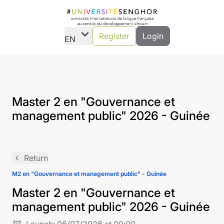
expand_more
Register
Login
EN
Master 2 en "Gouvernance et
management public" 2026 - Guinée
navigate_before
Return
M2 en "Gouvernance et management public" - Guinée
Master 2 en "Gouvernance et
management public" 2026 - Guinée
alarm
Launch:
06/07/2026 at 00:00