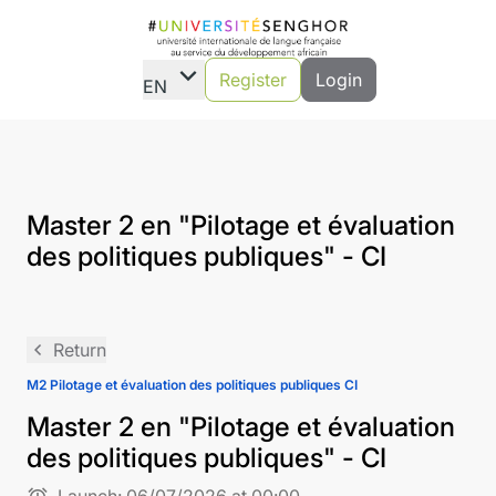
expand_more
Register
Login
EN
Master 2 en "Pilotage et évaluation
des politiques publiques" - CI
navigate_before
Return
M2 Pilotage et évaluation des politiques publiques CI
Master 2 en "Pilotage et évaluation
des politiques publiques" - CI
alarm
Launch:
06/07/2026 at 00:00