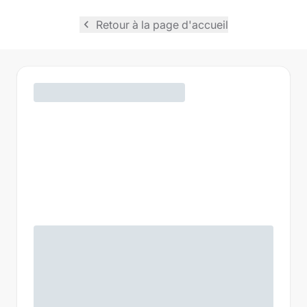
navigate_before
Retour à la page d'accueil
Madame
Monsieur