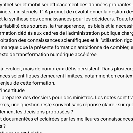
 synthétiser et mobiliser efficacement ces données probantes
inets ministériels. L’IA promet de révolutionner la gestion d
 et la synthèse des connaissances pour les décideurs. Toutefo
fiabilité des sources, la transparence, les biais et la nécess
rmation dédiés aux cadres de l’administration publique chargé
loitation des connaissances scientifiques et à l’utilisation 
ce manque que la présente formation ambitionne de combler, e
texte de transformation numérique accélérée
s à évoluer, mais de nombreux défis persistent. Dans plusieur
nces scientifiques demeurent limitées, notamment en context
l'enjeu de cette formation.
’incertitude
préparez des dossiers pour des ministres. Les notes sont tr
es, une question reste souvent sans réponse claire : sur quels
llement les décisions proposées ?
ocumentées et éclairées par les meilleures connaissances sc
s ?