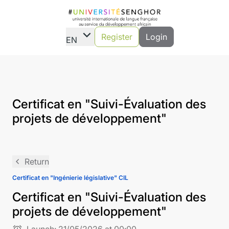
expand_more
Register
Login
EN
Certificat en "Suivi-Évaluation des
projets de développement"
navigate_before
Return
Certificat en "Ingénierie législative" CIL
Certificat en "Suivi-Évaluation des
projets de développement"
alarm
Launch:
21/05/2026 at 00:00