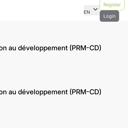
Register
expand_more
EN
Login
ration au développement (PRM-CD)
ration au développement (PRM-CD)