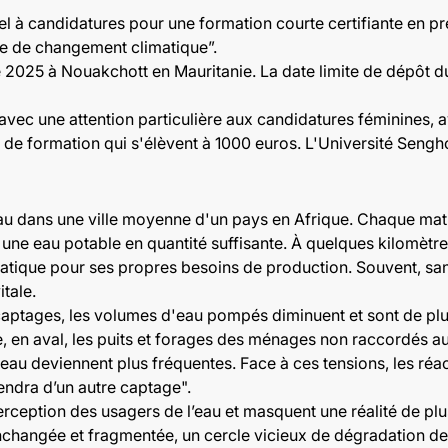
l à candidatures pour une formation courte certifiante en prés
e de changement climatique”.
 2025 à Nouakchott en Mauritanie. La date limite de dépôt d
avec une attention particulière aux candidatures féminines, a
s de formation qui s'élèvent à 1000 euros. L'Université Sengh
eau dans une ville moyenne d'un pays en Afrique. Chaque matin
 une eau potable en quantité suffisante. À quelques kilomètre
éatique pour ses propres besoins de production. Souvent, s
tale.
captages, les volumes d'eau pompés diminuent et sont de plu
 en aval, les puits et forages des ménages non raccordés a
eau deviennent plus fréquentes. Face à ces tensions, les ré
iendra d’un autre captage".
ception des usagers de l’eau et masquent une réalité de plus 
inchangée et fragmentée, un cercle vicieux de dégradation des