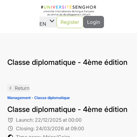
expand_more
Register
Login
EN
Classe diplomatique - 4ème édition
navigate_before
Return
Management - Classe diplomatique
Classe diplomatique - 4ème édition
alarm
Launch:
22/12/2025 at 00:00
schedule
Closing:
24/03/2026 at 09:00
public
Time zone: Africa/Cairo