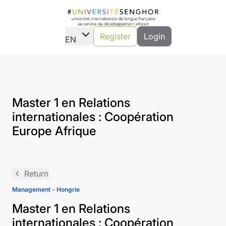
expand_more
Register
Login
EN
Master 1 en Relations
internationales : Coopération
Europe Afrique
navigate_before
Return
Management - Hongrie
Master 1 en Relations
internationales : Coopération