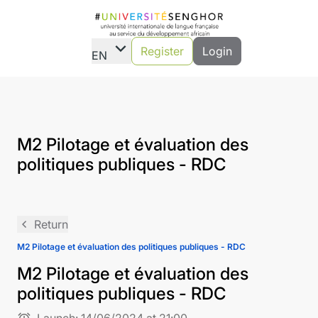
expand_more
Register
Login
EN
M2 Pilotage et évaluation des
politiques publiques - RDC
navigate_before
Return
M2 Pilotage et évaluation des politiques publiques - RDC
M2 Pilotage et évaluation des
politiques publiques - RDC
alarm
Launch:
14/06/2024 at 21:00