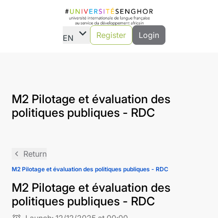
expand_more
Register
Login
EN
M2 Pilotage et évaluation des
politiques publiques - RDC
navigate_before
Return
M2 Pilotage et évaluation des politiques publiques - RDC
M2 Pilotage et évaluation des
politiques publiques - RDC
alarm
Launch:
12/12/2025 at 00:00