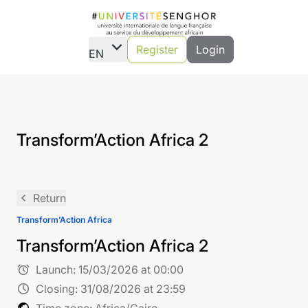
expand_more
Register
Login
EN
Transform’Action Africa 2
navigate_before
Return
Transform’Action Africa
Transform’Action Africa 2
alarm
Launch:
15/03/2026 at 00:00
schedule
Closing:
31/08/2026 at 23:59
public
Time zone: Africa/Cairo