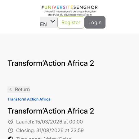
expand_more
Register
Login
EN
Transform’Action Africa 2
navigate_before
Return
Transform’Action Africa
Transform’Action Africa 2
alarm
Launch:
15/03/2026 at 00:00
schedule
Closing:
31/08/2026 at 23:59
public
Time zone: Africa/Cairo